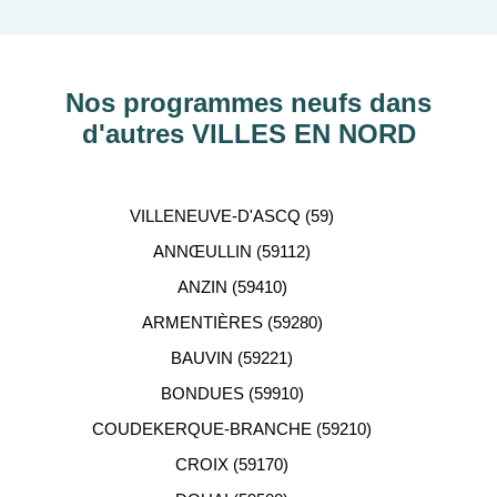
découvrir nos programmes immobiliers neufs dans
les principaux départements en France tels que :
Hauts-de-Seine, RHÔNE, Val-d’Oise, Haute-
Garonne, etc…
Nos programmes neufs dans
d'autres VILLES EN NORD
ACCOMPAGNEMENT
PERSONNALISÉ
VILLENEUVE-D'ASCQ (59)
Notre équipe de conseillers se tient gratuitement à
ANNŒULLIN (59112)
votre disposition pour vous aider dans votre
ANZIN (59410)
recherche d'appartement neuf.
ARMENTIÈRES (59280)
BAUVIN (59221)
BONDUES (59910)
COUDEKERQUE-BRANCHE (59210)
CROIX (59170)