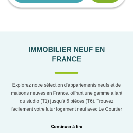
IMMOBILIER NEUF EN
FRANCE
Explorez notre sélection d'appartements neufs et de
maisons neuves en France, offrant une gamme allant
du studio (T1) jusqu'à 6 pièces (T6). Trouvez
facilement votre futur logement neuf avec Le Courtier
du neuf en utilisant notre comparateur de logement
pour affiner vos critères. Vous pourrez également
Continuer à lire