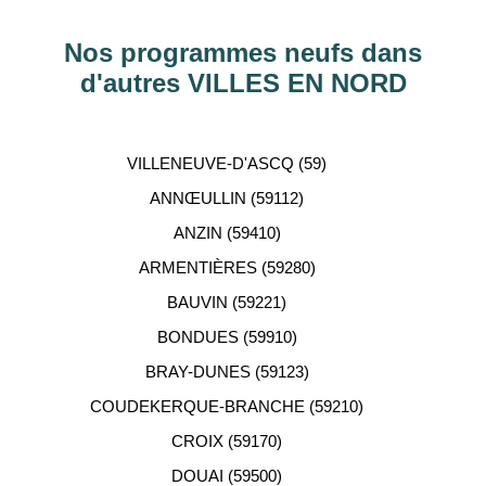
Hauts-de-Seine, RHÔNE, Val-d’Oise, Haute-
Garonne, etc…
Nos programmes neufs dans
d'autres VILLES EN NORD
ACCOMPAGNEMENT
PERSONNALISÉ
VILLENEUVE-D'ASCQ (59)
Notre équipe de conseillers se tient gratuitement à
ANNŒULLIN (59112)
votre disposition pour vous aider dans votre
ANZIN (59410)
recherche d'appartement neuf.
ARMENTIÈRES (59280)
BAUVIN (59221)
BONDUES (59910)
BRAY-DUNES (59123)
COUDEKERQUE-BRANCHE (59210)
CROIX (59170)
DOUAI (59500)