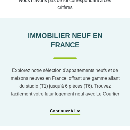
Nous n'avons pas de lot correspondant à ces
critères
IMMOBILIER NEUF EN
FRANCE
Explorez notre sélection d'appartements neufs et de
maisons neuves en France, offrant une gamme allant
du studio (T1) jusqu'à 6 pièces (T6). Trouvez
facilement votre futur logement neuf avec Le Courtier
du neuf en utilisant notre comparateur de logement
pour affiner vos critères. Vous pourrez également
Continuer à lire
découvrir nos programmes immobiliers neufs dans
les principaux départements en France tels que :