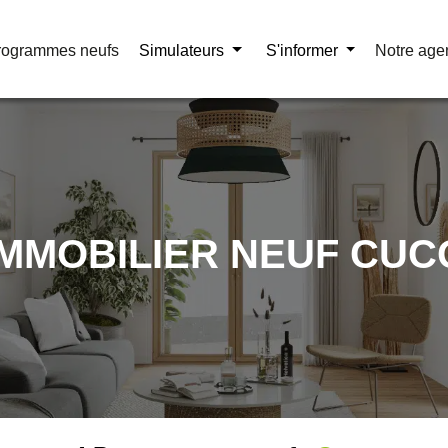
rogrammes neufs
rogrammes neufs
Simulateurs
Simulateurs
S'informer
S'informer
Notre age
Notre age
IMMOBILIER NEUF CUC