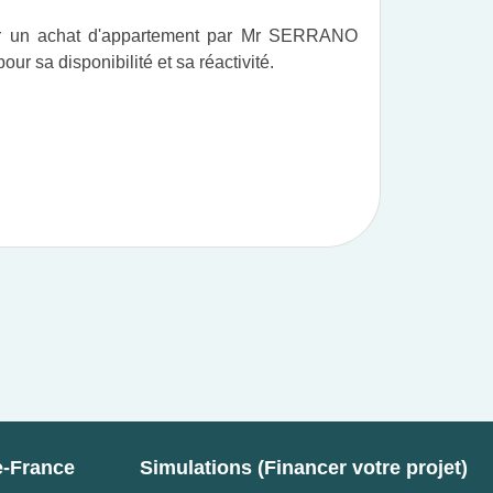
ur un achat d'appartement par Mr SERRANO
Vous po
r sa disponibilité et sa réactivité.
professi
e-France
Simulations (Financer votre projet)