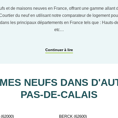
ufs et de maisons neuves en France, offrant une gamme allant du
Courtier du neuf en utilisant notre comparateur de logement pou
dans les principaux départements en France tels que : Hauts
etc…
ACCOMPAGNEMENT PERSONNALISÉ
Continuer à lire
tient gratuitement à votre disposition pour vous aider dans vot
ES NEUFS DANS D'AUT
PAS-DE-CALAIS
(62000)
BERCK (62600)