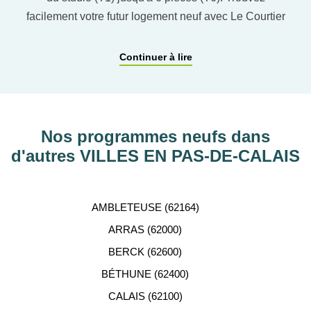
facilement votre futur logement neuf avec Le Courtier
du neuf en utilisant notre comparateur de logement
pour affiner vos critères. Vous pourrez également
Continuer à lire
découvrir nos programmes immobiliers neufs dans
les principaux départements en France tels que :
Hauts-de-Seine, RHÔNE, Val-d’Oise, Haute-
Garonne, etc…
Nos programmes neufs dans
d'autres VILLES EN PAS-DE-CALAIS
ACCOMPAGNEMENT
PERSONNALISÉ
AMBLETEUSE (62164)
Notre équipe de conseillers se tient gratuitement à
ARRAS (62000)
votre disposition pour vous aider dans votre
BERCK (62600)
recherche d'appartement neuf.
BÉTHUNE (62400)
CALAIS (62100)