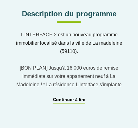
Description du programme
L'INTERFACE 2 est un nouveau programme
immobilier localisé dans la ville de La madeleine
(59110).
[BON PLAN] Jusqu'à 16 000 euros de remise
immédiate sur votre appartement neuf à La
Madeleine ! * La résidence L'Interface s'implante
avenue du Général de Gaulle, à proximité immédiate
Continuer à lire
de Lille et des transports. Cette résidence neuve
contemporaine de 29 logements propose ses
dernières opportunités 3 et 4 pièces, avec une
livraison en 2026. Les appartements bénéficient de
plans optimisés, d'une belle luminosité, d'extérieurs