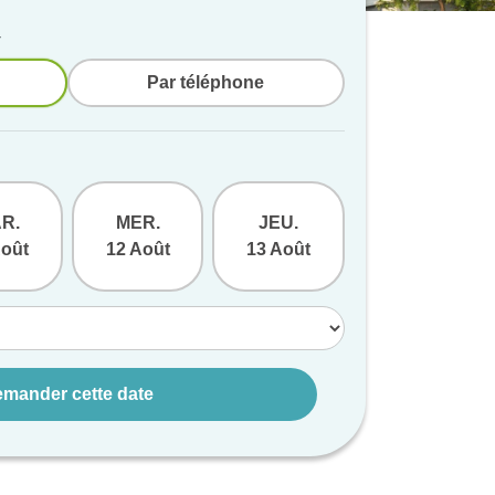
v
Par téléphone
R.
MER.
JEU.
VEN.
Août
12 Août
13 Août
14 Août
mander cette date