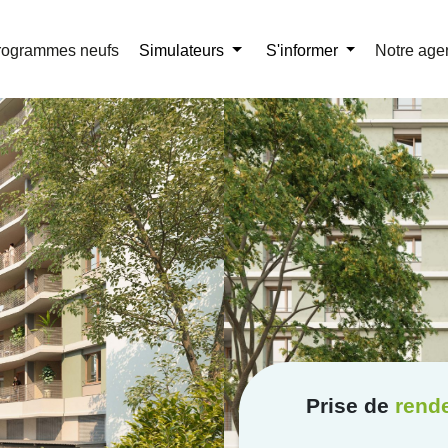
r la brochure
01 41 32 58 67
rogrammes neufs
Simulateurs
S'informer
Notre age
Prise de
rend