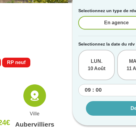
Selectionnez un type de rd
En agence
Selectionnez la date du rdv
LUN.
MA
RP neuf
10 Août
11 
De
Ville
24€
Aubervilliers