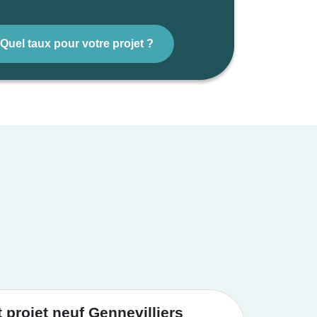
Quel taux pour votre projet ?
projet neuf Gennevilliers
Achat