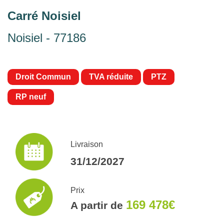
Carré Noisiel
Noisiel - 77186
Droit Commun
TVA réduite
PTZ
RP neuf
Livraison
31/12/2027
Prix
169 478€
A partir de