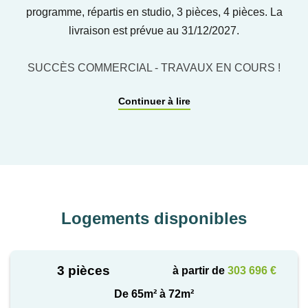
programme, répartis en studio, 3 pièces, 4 pièces. La
livraison est prévue au 31/12/2027.
SUCCÈS COMMERCIAL - TRAVAUX EN COURS !
Continuer à lire
Découvrez Carré Noisiel, une nouvelle résidence
contemporaine idéalement située à moins de 10
minutes du RER A - Noisiel.
À seulement 20 km de Paris, Carré Noisiel s'inscrit
dans un quartier en pleine transformation, pensé
Logements disponibles
pour offrir un cadre de vie équilibré entre nature,
mobilité et dynamisme urbain.
3 pièces
à partir de
303 696 €
La résidence propose 74 appartements neufs, du
studio au 5 pièces, tous prolongés par un espace
De 65m² à 72m²