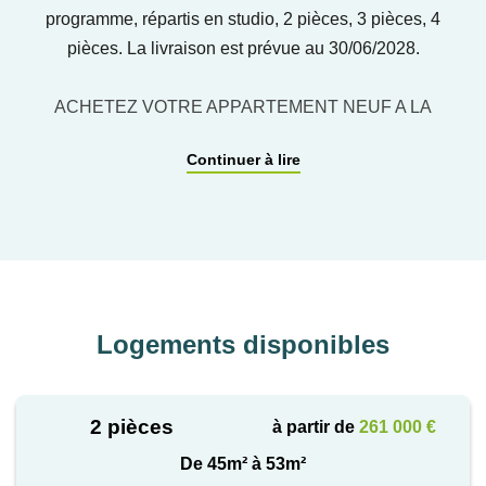
programme, répartis en studio, 2 pièces, 3 pièces, 4
pièces. La livraison est prévue au 30/06/2028.
ACHETEZ VOTRE APPARTEMENT NEUF A LA
COURNEUVE
Continuer à lire
Des appartements neufs pour habiter ou investir à La
Courneuve
Découvrez en avant-première la nouvelle réalisation
neuve de Crédit Agricole Immobilier à la Courneuve
Logements disponibles
en Seine-Saint-Denis.
Voisine de Pantin, Drancy, Bobigny, Saint-Denis et
Aubervilliers, et située à seulement 4.7 km* de Paris
2 pièces
à partir de
261 000 €
Porte de Pantin, La Courneuve profite du dynamisme
économique de la capitale. Ville en pleine mutation,
De 45m² à 53m²