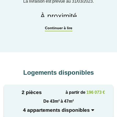
La livraison est prévue au 31/03/2023.
À proximité
Des opportunités immobilières habitable dès
Continuer à lire
maintenant Découvrez une sélection d’appartements
neufs, disponibles à court terme au sein de
résidences récemment livrées ou en cours de
livraison. Ces biens offrent à vos clients la possibilité
d'acquérir un logement neuf sans attendre les délais
habituels de construction, tout en bénéficiant, pour la
Logements disponibles
majorité des lots, de frais de notaire réduits. Situés
dans des emplacements sélectionnés et au sein de
résidences de qualité, ces appartements constituent
2 pièces
à partir de
196 073 €
une solution particulièrement adaptée aux clients
De 43m² à 47m²
recherchant une résidence principale, un
4 appartements disponibles
investissement patrimonial ou une diversification