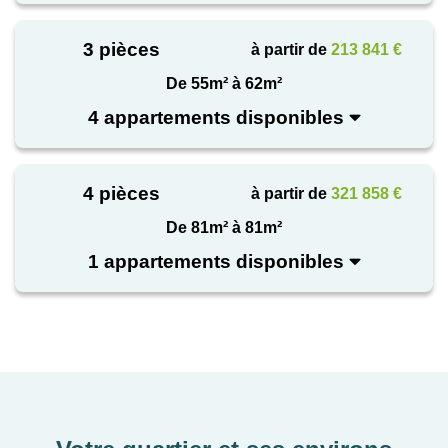
immobilière sécurisée. ✔ Appartements neufs
disponibles dès maintenant ✔ Frais de notaire
3 pièces
à partir de
213 841 €
réduits sur la majorité des lots ✔ Emplacements
recherchés ✔ Résidences de qualité et prestations
De 55m² à 62m²
contemporaines ✔ Opportunités sélectionnées pour
4 appartements disponibles
une clientèle patrimoniale Une offre rare permettant
de conjuguer sécurité, valorisation patrimoniale et
rapidité d'acquisition. Vous pouvez organiser des
4 pièces
à partir de
321 858 €
visites des appartements pour vos clients
De 81m² à 81m²
1 appartements disponibles