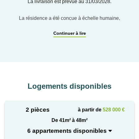
La livraison est prévue au 31/03/2028.
La résidence a été conçue à échelle humaine,
accueillant seulement 15 appartements, de sorte à
Continuer à lire
préserver précieusement l'intimité de chacun.
Niché entre Maison-Blanche et Les Peupliers, le
passage cultive une atmosphère paisible,à l'écart de
l'agitation.
Logements disponibles
2 pièces
à partir de
528 000 €
De 41m² à 48m²
6 appartements disponibles