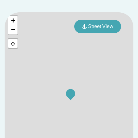
+
Street View
−