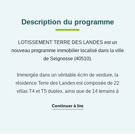
Description du programme
LOTISSEMENT TERRE DES LANDES est un
nouveau programme immobilier localisé dans la ville
de Seignosse (40510).
Immergée dans un véritable écrin de verdure, la
résidence Terre des Landes est composée de 22
villas T4 et T5 duplex, ainsi que de 14 terrains à
bâtir. Les terrains à bâtir offrent des surfaces allant de
Continuer à lire
611 m² à 1 234 m², viabilisés et piscinables,
permettant de concevoir un projet de maison
individuelle sur mesure, adapté à tous les styles de
vie. Implantée avenue de Lenguilhem, au sein d’un