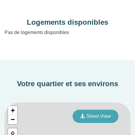
environnement naturel préservé, proche de l’océan,
cette opération s’inscrit dans un quartier résidentiel
Logements disponibles
particulièrement recherché pour sa qualité de vie.
Pas de logements disponibles
Votre quartier et ses environs
+
Street View
−