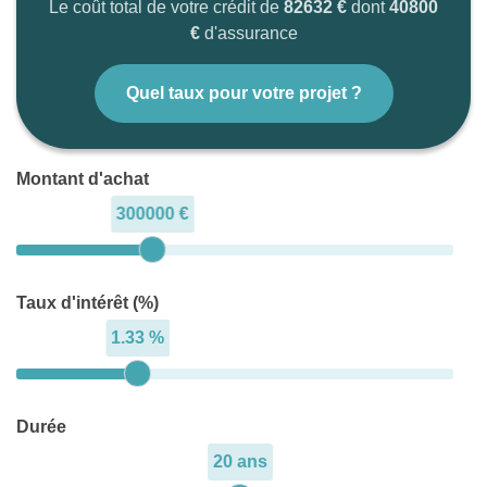
Le coût total de votre crédit de
82632 €
dont
40800
€
d'assurance
Quel taux pour votre projet ?
Montant d'achat
300000 €
Taux d'intérêt (%)
1.33 %
Durée
20 ans