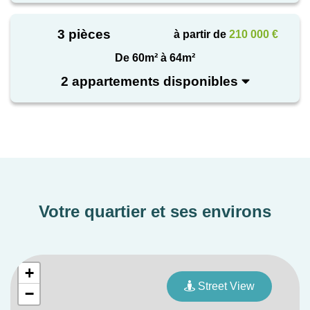
Parentis-en-Born séduit par ses commerces, ses
services, ses établissements scolaires et ses
3 pièces
à partir de
210 000 €
infrastructures accessibles en quelques minutes.Une
De 60m² à 64m²
adresse recherchée pour vivre à l'année comme pour
2 appartements disponibles
profiter d'une résidence secondaire.
Votre quartier et ses environs
+
Street View
−