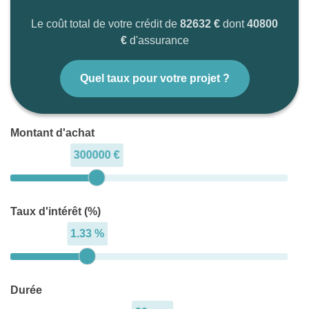
Le coût total de votre crédit de
82632 €
dont
40800
€
d'assurance
Quel taux pour votre projet ?
Montant d'achat
300000 €
Taux d'intérêt (%)
1.33 %
Durée