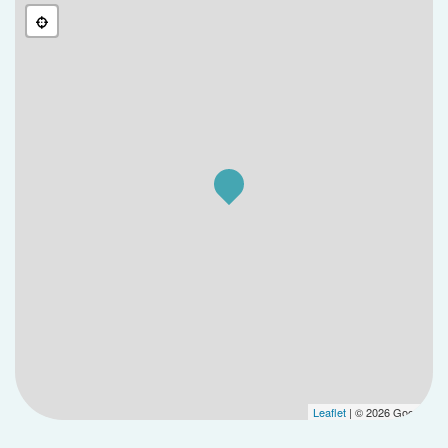
Le bassin d'Arcachon, les plages du littoral et les
forêts environnantes sont facilement accessibles en
voiture, permettant de profiter pleinement des
activités nautiques, de promenades et de loisirs en
famille ou entre amis.
Contactez-nous dès aujourd'hui pour découvrir
tous nos appartements neufs et concrétiser votre
projet immobilier à Sanguinet !
Leaflet
| © 2026 Google