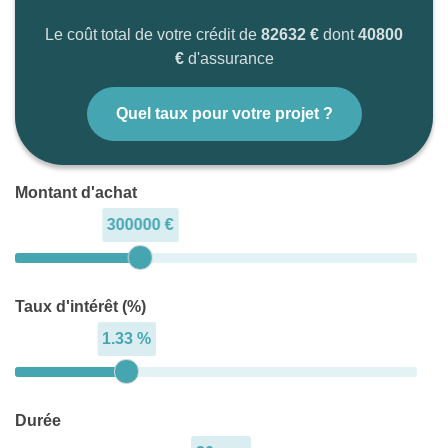
Le coût total de votre crédit de
82632 €
dont
40800
€
d'assurance
Quel taux pour votre projet ?
Montant d'achat
300000 €
Taux d'intérêt (%)
1.33 %
Durée