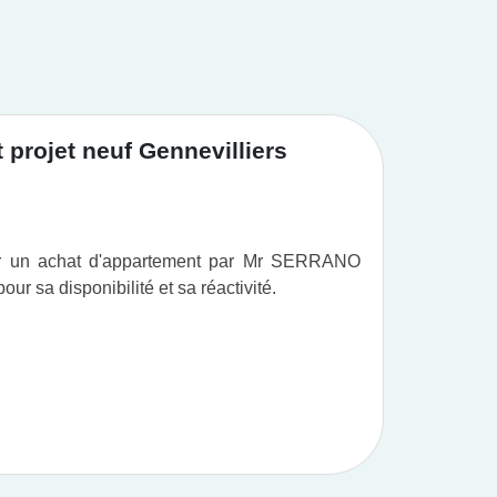
projet neuf Gennevilliers
Achat
ur un achat d'appartement par Mr SERRANO
Vous po
r sa disponibilité et sa réactivité.
professi