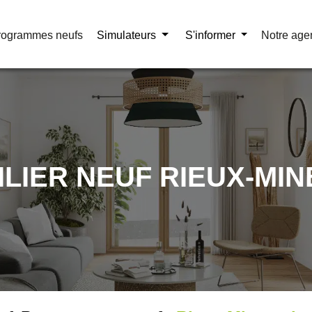
rogrammes neufs
rogrammes neufs
Simulateurs
Simulateurs
S'informer
S'informer
Notre age
Notre age
ILIER NEUF RIEUX-MIN