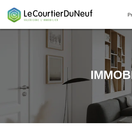
P
P
IMMOB