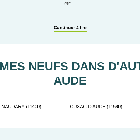
etc…
ACCOMPAGNEMENT PERSONNALISÉ
Continuer à lire
tient gratuitement à votre disposition pour vous aider dans vot
ES NEUFS DANS D'AUT
AUDE
NAUDARY (11400)
CUXAC-D'AUDE (11590)