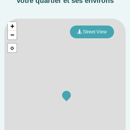
Votre quartier et ses environs
aussi bien à la résidence principale qu’à
l’investissement locatif.
+
Gestionnaire :
VALORITY ADB
Street View
−