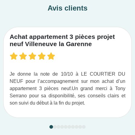
Avis clients
Bien d’autres malheureuses
et infortunés estampillés du
Achat appartement 3 pièces projet
sceau maudit de « sorcier-e »
neuf Villeneuve la Garenne
ont péri dans ces lieux
probablement hantés à
l’heure qu’il est.
Je donne la note de 10/10 à LE COURTIER DU
NEUF pour l’accompagnement sur mon achat d’un
appartement 3 pièces neuf.​ Un grand merci à Tony
Serrano pour sa disponibilité, ses conseils clairs et
Un jardin secret, une oasis
son suivi du début à la fin du projet.​
de calme et de sérénité