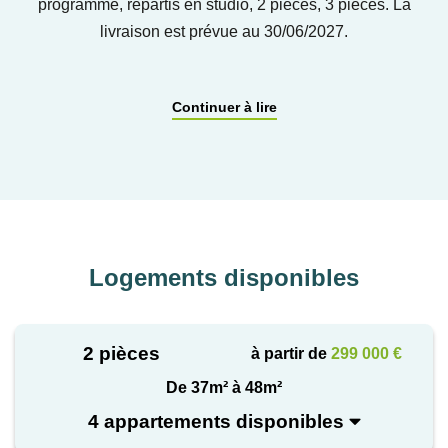
programme, répartis en studio, 2 pièces, 3 pièces. La
livraison est prévue au 30/06/2027.
Exclusivité MCI Invest
Continuer à lire
MONTPELLIER, une ville
millénaire, un voyage
architectural
Logements disponibles
Montpellier est une
ville
2 pièces
à partir de
299 000 €
médiévale d’humanisme,
De 37m² à 48m²
de commerce et d’accueil,
4 appartements disponibles
berceau de l’
université de