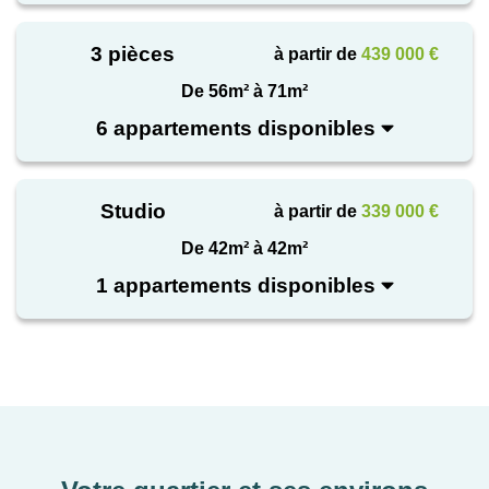
médecine la plus ancienne
3 pièces
à partir de
439 000 €
du monde
, capitale
De 56m² à 71m²
administrative de l’époque
6 appartements disponibles
classique. La culture de la
vigne
y a marqué les
paysages et la société.
Studio
à partir de
339 000 €
De 42m² à 42m²
A l’époque antique et
1 appartements disponibles
médiévale, la métropole
disposait d’un
rayonnement
sans égal
tournée vers les
savoirs et la transmission.
Aujourd’hui, Montpellier