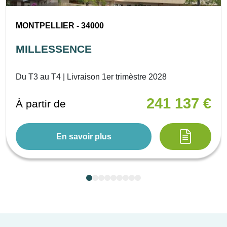
Jardin des Plantes, Place de
la Comédie, Opéra) mais
MONTPELLIER - 34000
aussi la possibilité de profiter
MILLESSENCE
de l'animation de la ville,
musées, expositions, bars et
Du T3 au T4 | Livraison 1er trimèstre 2028
restaurants.
241 137 €
À partir de
En savoir plus
Eligibilité :
Malraux
Montage juridique :
ASL