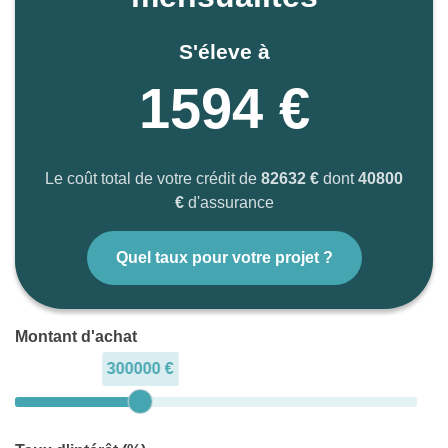
de spécimens botaniques
rares, faisant de lui un lieu
S'éleve à
idéal pour une promenade
1594 €
relaxante et instructive.
Le coût total de votre crédit de
82632 €
dont
40800
Rue du Faubourg Saint
€
d'assurance
Jaumes, des "sorcières" et
Quel taux pour votre projet ?
des "criminels"
Montant d'achat
C'est tout près de là, dans la
300000 €
rue Portalière-des-Masques,
reliant autrefois le Faubourg