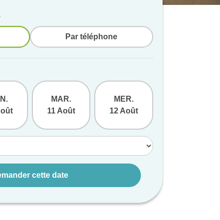
v
Par téléphone
N.
MAR.
MER.
JEU.
Août
11 Août
12 Août
13 Août
mander cette date