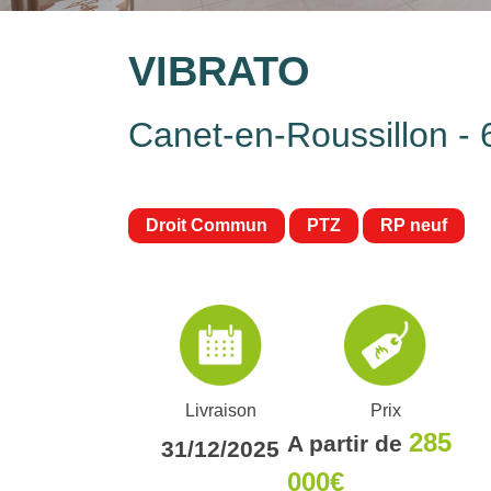
VIBRATO
Canet-en-Roussillon -
Droit Commun
PTZ
RP neuf
Livraison
Prix
285
A partir de
31/12/2025
000€