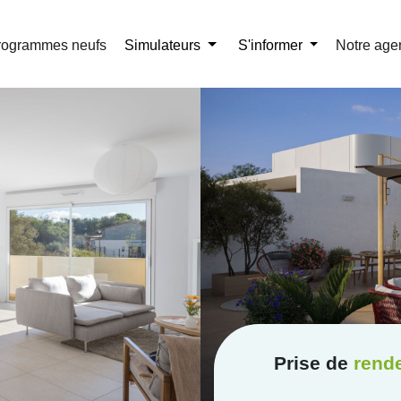
r la brochure
01 41 32 58 67
rogrammes neufs
Simulateurs
S'informer
Notre age
Prise de
rend