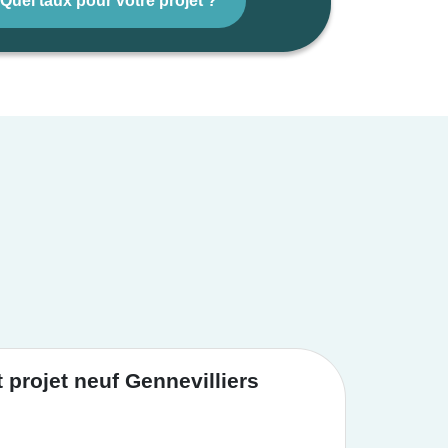
Quel taux pour votre projet ?
projet neuf Gennevilliers
Achat