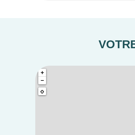
: de quoi recevoir f
Le stationnement s’organise au sein d
VOTRE
*Frais de notaire offerts pour toute rése
+
−