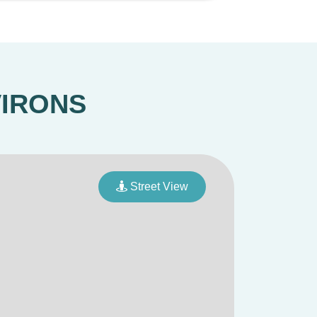
ongues soirées d’été.
iciant à minima d’une place privative.
VIRONS
 septembre 2026, avec réitération par acte
Street View