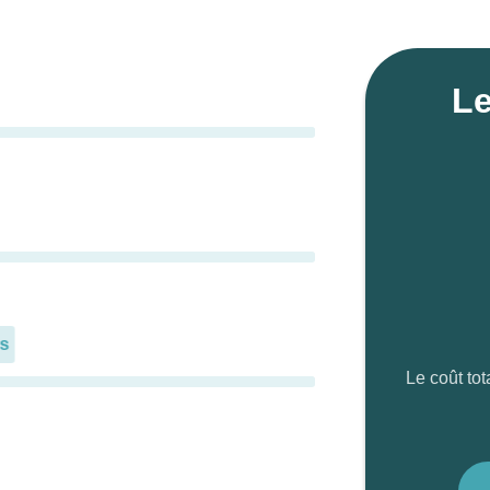
Le
s
Le coût tot