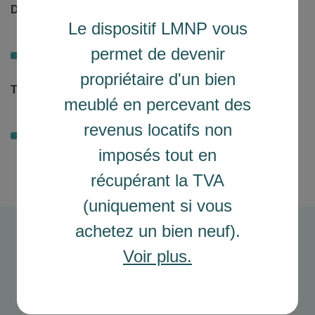
Durée
Le dispositif LMNP vous
20 ans
permet de devenir
propriétaire d'un bien
Taux d'assurance (%)
meublé en percevant des
0.68 %
revenus locatifs non
imposés tout en
récupérant la TVA
(uniquement si vous
achetez un bien neuf).
Voir plus.
Avis clients