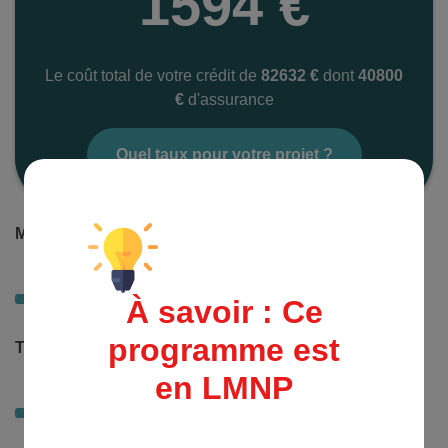
1594 €
Le coût total de votre crédit de
82632 €
dont
40800
€
d'assurance
Quel taux pour votre projet ?
Montant d'achat
300000 €
À savoir : Ce
programme est
Taux d'intérêt (%)
en LMNP
1.33 %