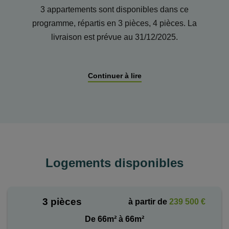
3 appartements sont disponibles dans ce
programme, répartis en 3 pièces, 4 pièces. La
livraison est prévue au 31/12/2025.
Votre
courtier
en immobilier neuf sera heureux de
Continuer à lire
vous accompagner tout au long de votre projet
immobilier, soit pour votre démarche
d’investissement locatif, soit pour votre démarche de
résidence principale.
Logements disponibles
3 pièces
à partir de
239 500 €
De 66m² à 66m²