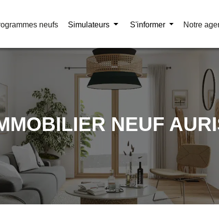
rogrammes neufs
rogrammes neufs
Simulateurs
Simulateurs
S'informer
S'informer
Notre age
Notre age
IMMOBILIER NEUF AURI