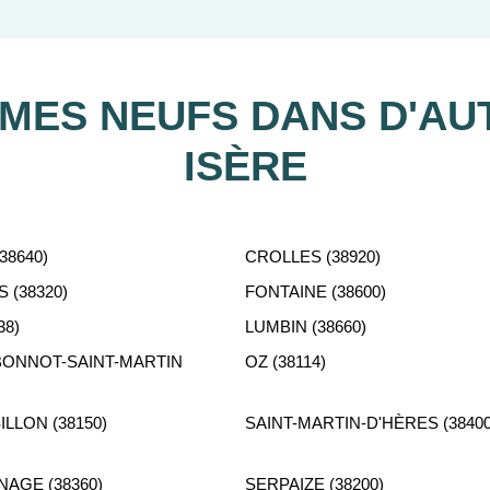
tient gratuitement à votre disposition pour vous aider dans vot
ES NEUFS DANS D'AUT
ISÈRE
38640)
CROLLES (38920)
 (38320)
FONTAINE (38600)
38)
LUMBIN (38660)
ONNOT-SAINT-MARTIN
OZ (38114)
LLON (38150)
SAINT-MARTIN-D'HÈRES (38400
AGE (38360)
SERPAIZE (38200)