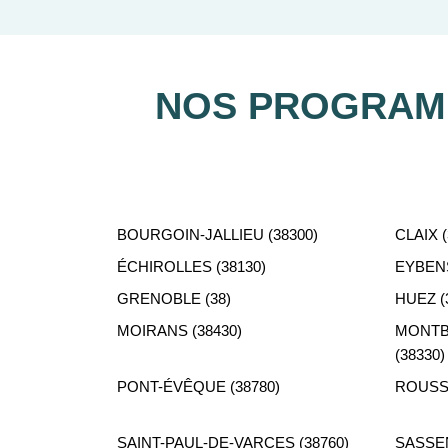
Notre équipe de conseillers se 
NOS PROGRAMM
BOURGOIN-JALLIEU (38300)
CLAIX (
ÉCHIROLLES (38130)
EYBENS
GRENOBLE (38)
HUEZ (
MOIRANS (38430)
MONTB
(38330)
PONT-ÉVÊQUE (38780)
ROUSSI
SAINT-PAUL-DE-VARCES (38760)
SASSEN