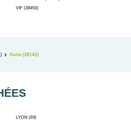
VIF (38450)
)
Auris (38142)
HÉES
LYON (69)