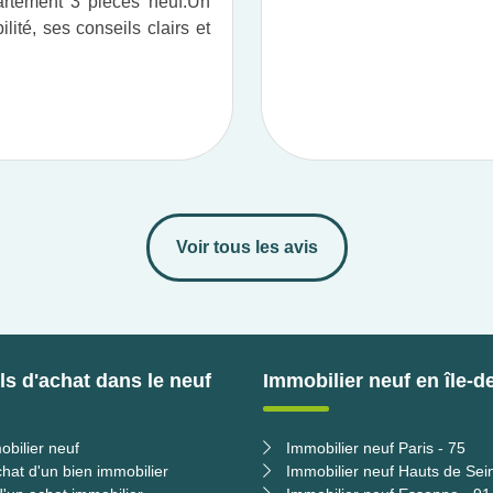
tement 3 pièces neuf.​ Un
ité, ses conseils clairs et
Voir tous les avis
s d'achat dans le neuf
Immobilier neuf en île-d
obilier neuf
Immobilier neuf Paris - 75
chat d'un bien immobilier
Immobilier neuf Hauts de Sei