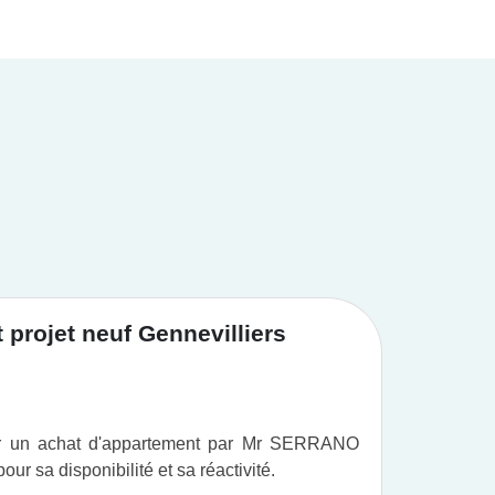
projet neuf Gennevilliers
Achat
ur un achat d'appartement par Mr SERRANO
Vous po
r sa disponibilité et sa réactivité.
professi