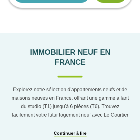
IMMOBILIER NEUF EN
FRANCE
Explorez notre sélection d'appartements neufs et de
maisons neuves en France, offrant une gamme allant
du studio (T1) jusqu'à 6 pièces (T6). Trouvez
facilement votre futur logement neuf avec Le Courtier
du neuf en utilisant notre comparateur de logement
pour affiner vos critères. Vous pourrez également
Continuer à lire