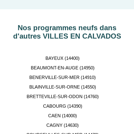
découvrir nos programmes immobiliers neufs dans
les principaux départements en France tels que :
Hauts-de-Seine, RHÔNE, Val-d’Oise, Haute-
Garonne, etc…
Nos programmes neufs dans
d'autres VILLES EN CALVADOS
ACCOMPAGNEMENT
PERSONNALISÉ
BAYEUX (14400)
Notre équipe de conseillers se tient gratuitement à
BEAUMONT-EN-AUGE (14950)
votre disposition pour vous aider dans votre
BENERVILLE-SUR-MER (14910)
recherche d'appartement neuf.
BLAINVILLE-SUR-ORNE (14550)
BRETTEVILLE-SUR-ODON (14760)
CABOURG (14390)
CAEN (14000)
CAGNY (14630)