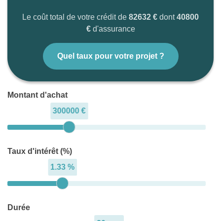
Le coût total de votre crédit de
82632 €
dont
40800
€
d'assurance
Quel taux pour votre projet ?
Montant d'achat
300000 €
Taux d'intérêt (%)
1.33 %
Durée