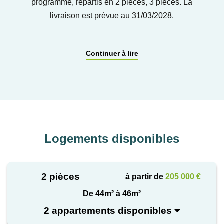
programme, répartis en 2 pièces, 3 pièces. La
livraison est prévue au 31/03/2028.
Découvrez notre programme neuf à La Teste de
Continuer à lire
Buch. Appartements neufs du studio au 4 pièces, à
proximité immédiate de la gare.
Logements disponibles
2 pièces
à partir de
205 000 €
De 44m² à 46m²
2 appartements disponibles