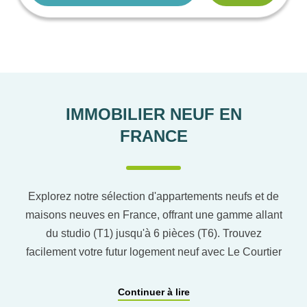
IMMOBILIER NEUF EN
FRANCE
Explorez notre sélection d'appartements neufs et de
maisons neuves en France, offrant une gamme allant
du studio (T1) jusqu'à 6 pièces (T6). Trouvez
facilement votre futur logement neuf avec Le Courtier
du neuf en utilisant notre comparateur de logement
pour affiner vos critères. Vous pourrez également
Continuer à lire