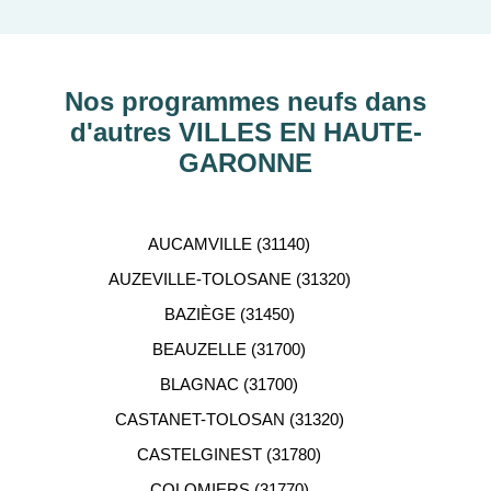
découvrir nos programmes immobiliers neufs dans
les principaux départements en France tels que :
Hauts-de-Seine, RHÔNE, Val-d’Oise, Haute-
Garonne, etc…
Nos programmes neufs dans
d'autres VILLES EN HAUTE-
ACCOMPAGNEMENT
GARONNE
PERSONNALISÉ
Notre équipe de conseillers se tient gratuitement à
AUCAMVILLE (31140)
votre disposition pour vous aider dans votre
AUZEVILLE-TOLOSANE (31320)
recherche d'appartement neuf.
BAZIÈGE (31450)
BEAUZELLE (31700)
BLAGNAC (31700)
CASTANET-TOLOSAN (31320)
CASTELGINEST (31780)
COLOMIERS (31770)