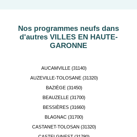
découvrir nos programmes immobiliers neufs dans
les principaux départements en France tels que :
Hauts-de-Seine, RHÔNE, Val-d’Oise, Haute-
Garonne, etc…
Nos programmes neufs dans
d'autres VILLES EN HAUTE-
ACCOMPAGNEMENT
GARONNE
PERSONNALISÉ
Notre équipe de conseillers se tient gratuitement à
AUCAMVILLE (31140)
votre disposition pour vous aider dans votre
AUZEVILLE-TOLOSANE (31320)
recherche d'appartement neuf.
BAZIÈGE (31450)
BEAUZELLE (31700)
BESSIÈRES (31660)
BLAGNAC (31700)
CASTANET-TOLOSAN (31320)
CASTELGINEST (31780)