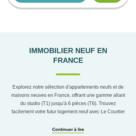
IMMOBILIER NEUF EN
FRANCE
Explorez notre sélection d'appartements neufs et de
maisons neuves en France, offrant une gamme allant
du studio (T1) jusqu'à 6 pièces (T6). Trouvez
facilement votre futur logement neuf avec Le Courtier
du neuf en utilisant notre comparateur de logement
pour affiner vos critères. Vous pourrez également
Continuer à lire