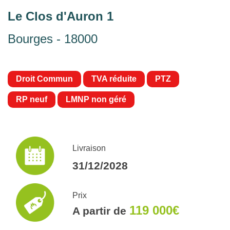
Le Clos d'Auron 1
Bourges - 18000
Droit Commun
TVA réduite
PTZ
RP neuf
LMNP non géré
Livraison
31/12/2028
Prix
119 000€
A partir de